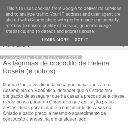
This site uses cookies from Google to deliver its services
and to analyze traffic. Your IP address and user-agent are
shared with Google along with performance and security
metrics to ensure quality of service, generate usage
statistics, and to detect and address abuse.
LEARN MORE
GOT IT
▼
quinta-feira, 17 de julho de 2025
As lágrimas de crocodilo de Helena
Roseta (e outros)
Marina Gonçalves ficou famosa por, numa audição na
Assembleia da República, defender que o Estado tem
obrigação de assegurar que há casas a preços que a classe
média possa pagar no Chiado, só que aplicação prática
destas ideias parvas não é o nascimento de casas no
Chiado a baixo preço, é mesmo o aparecimento de
construção clandestina em qualquer lado.