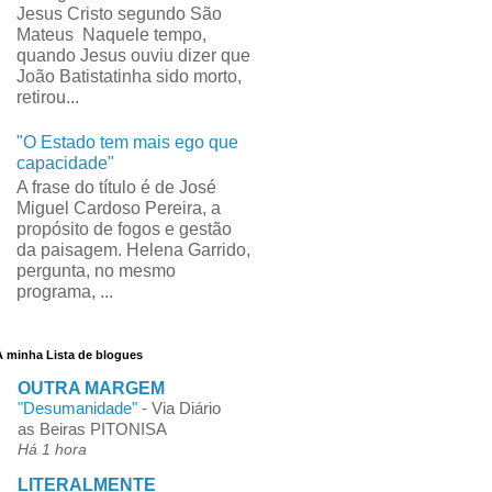
Jesus Cristo segundo São
Mateus Naquele tempo,
quando Jesus ouviu dizer que
João Batistatinha sido morto,
retirou...
"O Estado tem mais ego que
capacidade"
A frase do título é de José
Miguel Cardoso Pereira, a
propósito de fogos e gestão
da paisagem. Helena Garrido,
pergunta, no mesmo
programa, ...
A minha Lista de blogues
OUTRA MARGEM
"Desumanidade"
-
Via Diário
as Beiras PITONISA
Há 1 hora
LITERALMENTE