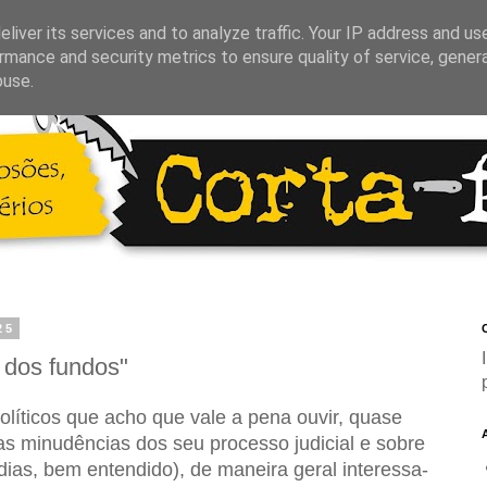
liver its services and to analyze traffic. Your IP address and us
rmance and security metrics to ensure quality of service, gene
buse.
25
C
a dos fundos"
líticos que acho que vale a pena ouvir, quase
s minudências dos seu processo judicial e sobre
 dias, bem entendido), de maneira geral interessa-