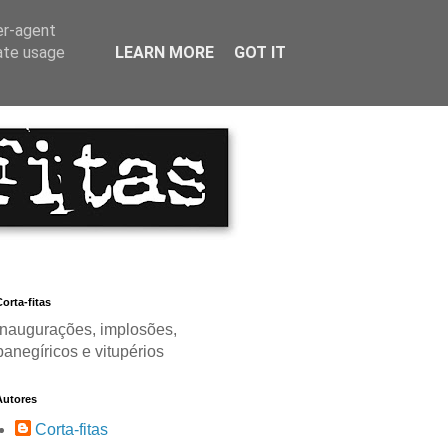
er-agent
rate usage
LEARN MORE
GOT IT
orta-fitas
Inaugurações, implosões,
panegíricos e vitupérios
Autores
Corta-fitas