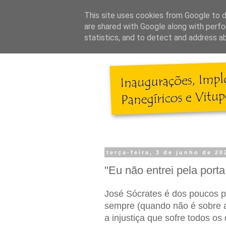
This site uses cookies from Google to de
are shared with Google along with perfo
statistics, and to detect and address a
terça-feira, 3 de junho de 20
"Eu não entrei pela port
José Sócrates é dos poucos po
sempre (quando não é sobre a
a injustiça que sofre todos os