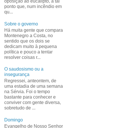
oposição ao eucalipto, a tal
ponto que, num incêndio em
qu...
Sobre o governo
Há muita gente que compara
Montenegro a Costa, no
sentido que os dois se
dedicam muito à pequena
política e pouco a tentar
resolver coisas r...
O saudosismo ou a
insegurança
Regressei, anteontem, de
uma estadia de uma semana
na Sérvia. Foi o tempo
bastante para conhecer e
conviver com gente diversa,
sobretudo de ...
Domingo
Evangelho de Nosso Senhor