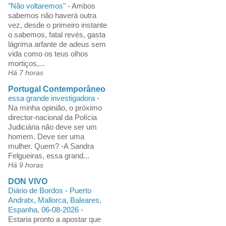
"Não voltaremos"
-
Ambos
sabemos não haverá outra
vez, desde o primeiro instante
o sabemos, fatal revés, gasta
lágrima arfante de adeus sem
vida como os teus olhos
mortiços,...
Há 7 horas
Portugal Contemporâneo
essa grande investigadora
-
Na minha opinião, o próximo
director-nacional da Polícia
Judiciária não deve ser um
homem. Deve ser uma
mulher. Quem? -A Sandra
Felgueiras, essa grand...
Há 9 horas
DON VIVO
Diário de Bordos - Puerto
Andratx, Mallorca, Baleares,
Espanha, 06-08-2026
-
Estaria pronto a apostar que