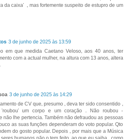
ora da caixa' , mas fortemente suspeito de estupro de um
tos
3 de junho de 2025 às 13:59
o em que medida Caetano Veloso, aos 40 anos, ter
nto com a actual mulher, na altura com 13 anos, altera
.
soa
3 de junho de 2025 às 14:29
amento de CV que, presumo , deva ter sido consentido ,
 , 'roubou' um corpo e um coração . Não roubou -
e não lhe pertencia. Também não defraudou as pessoas
ouco as suas funções dependeram do voto popular. Qto
dem do gosto popular. Depois , por mais que a Música
s seres humanos não o tem feito, ao que eu saiba , como