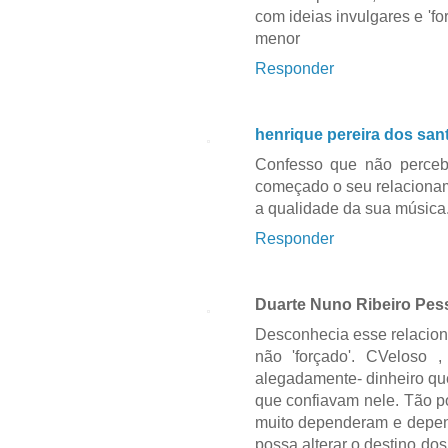
com ideias invulgares e 'f
menor
Responder
henrique pereira dos san
Confesso que não perceb
começado o seu relacioname
a qualidade da sua música
Responder
Duarte Nuno Ribeiro Pes
Desconhecia esse relacion
não 'forçado'. CVeloso
alegadamente- dinheiro qu
que confiavam nele. Tão p
muito dependeram e depen
possa alterar o destino do