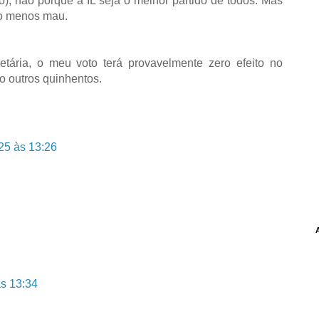
), não porque a IL seja o melhor partido de todos. Mas
 o menos mau.
tária, o meu voto terá provavelmente zero efeito no
ão outros quinhentos.
25 às 13:26
s 13:34