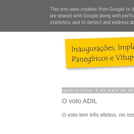
This site uses cookies from Google to de
are shared with Google along with perfo
statistics, and to detect and address a
quinta-feira, 1 de maio de 2
O voto ADIL
O voto tem três efeitos, no nos