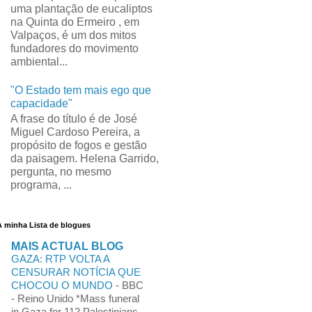
uma plantação de eucaliptos
na Quinta do Ermeiro , em
Valpaços, é um dos mitos
fundadores do movimento
ambiental...
"O Estado tem mais ego que
capacidade"
A frase do título é de José
Miguel Cardoso Pereira, a
propósito de fogos e gestão
da paisagem. Helena Garrido,
pergunta, no mesmo
programa, ...
A minha Lista de blogues
MAIS ACTUAL BLOG
GAZA: RTP VOLTA A
CENSURAR NOTÍCIA QUE
CHOCOU O MUNDO
-
BBC
- Reino Unido *Mass funeral
in Gaza for 112 Palestinians