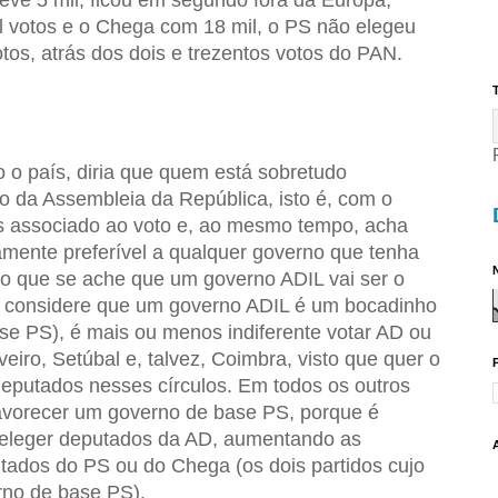
teve 5 mil, ficou em segundo fora da Europa,
l votos e o Chega com 18 mil, o PS não elegeu
tos, atrás dos dois e trezentos votos do PAN.
T
 o país, diria que quem está sobretudo
da Assembleia da República, isto é, com o
os associado ao voto e, ao mesmo tempo, acha
mente preferível a qualquer governo que tenha
N
o que se ache que um governo ADIL vai ser o
se considere que um governo ADIL é um bocadinho
e PS), é mais ou menos indiferente votar AD ou
eiro, Setúbal e, talvez, Coimbra, visto que quer o
eputados nesses círculos. Em todos os outros
é favorecer um governo de base PS, porque é
e eleger deputados da AD, aumentando as
tados do PS ou do Chega (os dois partidos cujo
rno de base PS).