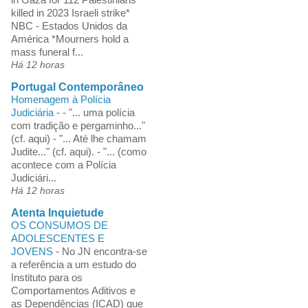
killed in 2023 Israeli strike*
NBC - Estados Unidos da
América *Mourners hold a
mass funeral f...
Há 12 horas
Portugal Contemporâneo
Homenagem à Polícia
Judiciária
-
- "... uma polícia
com tradição e pergaminho..."
(cf. aqui) - "... Até lhe chamam
Judite..." (cf. aqui). - "... (como
acontece com a Polícia
Judiciári...
Há 12 horas
Atenta Inquietude
OS CONSUMOS DE
ADOLESCENTES E
JOVENS
-
No JN encontra-se
a referência a um estudo do
Instituto para os
Comportamentos Aditivos e
as Dependências (ICAD) que