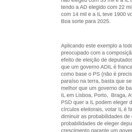
não elegeu com 33 mil e a IL 
tendo a AD elegido com 22 mi
com 14 mil e a IL teve 1900 vo
Boa sorte para 2025.
Aplicando este exemplo a todo
preocupado com a composição 
efeito de eleição de deputad
que um governo ADIL é franca
como base o PS (não é precis
paraíso na terra, basta que 
melhor que um governo de bas
IL em Lisboa, Porto, Braga, Av
PSD quer a IL podem eleger d
círculos eleitorais, votar IL 
diminuir as probabilidades d
probabilidades de eleger depu
crescimento garante um gove