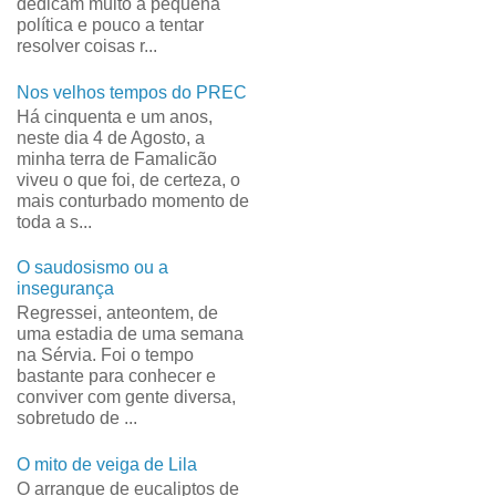
dedicam muito à pequena
política e pouco a tentar
resolver coisas r...
Nos velhos tempos do PREC
Há cinquenta e um anos,
neste dia 4 de Agosto, a
minha terra de Famalicão
viveu o que foi, de certeza, o
mais conturbado momento de
toda a s...
O saudosismo ou a
insegurança
Regressei, anteontem, de
uma estadia de uma semana
na Sérvia. Foi o tempo
bastante para conhecer e
conviver com gente diversa,
sobretudo de ...
O mito de veiga de Lila
O arranque de eucaliptos de