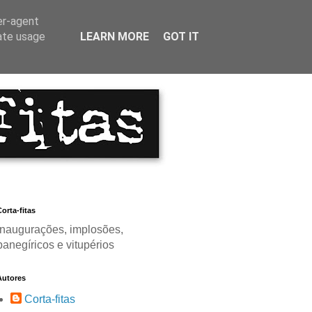
er-agent
rate usage
LEARN MORE
GOT IT
orta-fitas
Inaugurações, implosões,
panegíricos e vitupérios
Autores
Corta-fitas