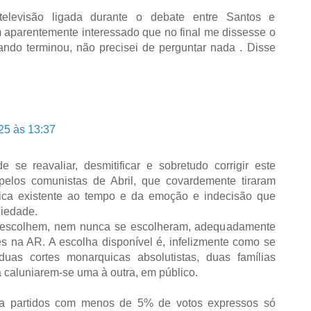
elevisão ligada durante o debate entre Santos e
 aparentemente interessado que no final me dissesse o
uando terminou, não precisei de perguntar nada . Disse
25 às 13:37
se reavaliar, desmitificar e sobretudo corrigir este
 pelos comunistas de Abril, que covardemente tiraram
lítica existente ao tempo e da emoção e indecisão que
ociedade.
 escolhem, nem nunca se escolheram, adequadamente
es na AR. A escolha disponível é, infelizmente como se
 duas cortes monarquicas absolutistas, duas famílias
a caluniarem-se uma à outra, em público.
a partidos com menos de 5% de votos expressos só