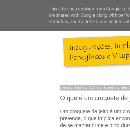
This site uses cookies from Google to de
are shared with Google along with perfo
statistics, and to detect and address a
terça-feira, 21 de janeiro de
O que é um croquete de j
Um croquete de jeito é um cro
pretende, o que implica encon
de se manter firme e hirto dur