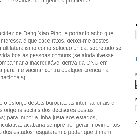
 necessárias para gerir os problemas
T
ucidez de Deng Xiao Ping, e portanto acho que
 interessa é que cace ratos, deixei-me destes
ultilateralismo como solução única, sobretudo se
a vida boa às pessoas comuns (se ainda tivesse
companhar a inacreditável deriva da ONU em
ina para me vacinar contra qualquer crença na
N
nacionais).
o esforço destas burocracias internacionais e
as origens sociais dos decisores destas
s) para impor a linha justa aos estados,
inculativa, acabaria sempre por gerar movimentos
do dos estados resgatarem o poder que tinham