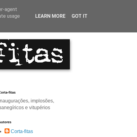
er-agent
rate usage
LEARN MORE
GOT IT
orta-fitas
Inaugurações, implosões,
panegíricos e vitupérios
Autores
Corta-fitas