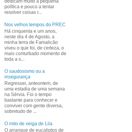
dedicam muito à pequena
política e pouco a tentar
resolver coisas r...
Nos velhos tempos do PREC
Há cinquenta e um anos,
neste dia 4 de Agosto, a
minha terra de Famalicão
viveu o que foi, de certeza, o
mais conturbado momento de
toda a s...
O saudosismo ou a
insegurança
Regressei, anteontem, de
uma estadia de uma semana
na Sérvia. Foi o tempo
bastante para conhecer e
conviver com gente diversa,
sobretudo de ...
O mito de veiga de Lila
O arranque de eucaliptos de