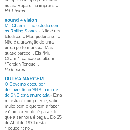
notas. Reparei na imprens...
Há 3 horas
sound + vision
Mr. Charm— no estúdio com
os Rolling Stones
-
Não é um
teledisco... Mas poderia ser...
Não é a gravação de uma
única performance... Mas
quase parece... Eis *Mr.
Charm*, canção do álbum
*Foreign Tongue...
Há 6 horas
OUTRA MARGEM
O Governo optou por
desinvestir no SNS: a morte
do SNS está anunciada
-
Esta
ministra é competente, sabe
muito bem o que tem a fazer
e é um exemplo: é para isto
que a senhora é paga... Do 25
de Abril de 1974 resta
*"pouco"*: no...