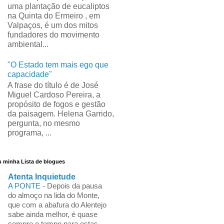
uma plantação de eucaliptos
na Quinta do Ermeiro , em
Valpaços, é um dos mitos
fundadores do movimento
ambiental...
"O Estado tem mais ego que
capacidade"
A frase do título é de José
Miguel Cardoso Pereira, a
propósito de fogos e gestão
da paisagem. Helena Garrido,
pergunta, no mesmo
programa, ...
A minha Lista de blogues
Atenta Inquietude
A PONTE
-
Depois da pausa
do almoço na lida do Monte,
que com a abafura do Alentejo
sabe ainda melhor, é quase
sempre o tempo para estas