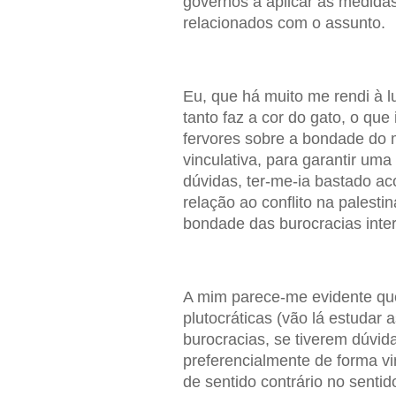
governos a aplicar as medidas
relacionados com o assunto.
Eu, que há muito me rendi à l
tanto faz a cor do gato, o que
fervores sobre a bondade do m
vinculativa, para garantir um
dúvidas, ter-me-ia bastado a
relação ao conflito na palest
bondade das burocracias inter
A mim parece-me evidente que 
plutocráticas (vão lá estudar 
burocracias, se tiverem dúvida
preferencialmente de forma v
de sentido contrário no senti