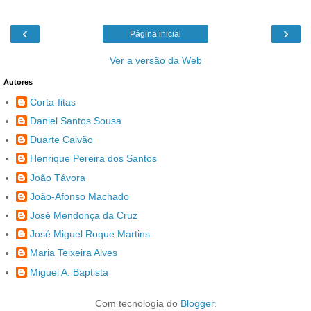
‹
›
Página inicial
Ver a versão da Web
Autores
Corta-fitas
Daniel Santos Sousa
Duarte Calvão
Henrique Pereira dos Santos
João Távora
João-Afonso Machado
José Mendonça da Cruz
José Miguel Roque Martins
Maria Teixeira Alves
Miguel A. Baptista
Com tecnologia do
Blogger
.