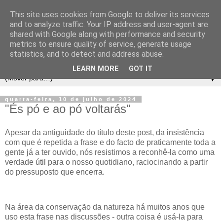
This site uses cookies from Google to deliver its services
and to analyze traffic. Your IP address and user-agent are
shared with Google along with performance and security
metrics to ensure quality of service, generate usage
statistics, and to detect and address abuse.
LEARN MORE
GOT IT
▼
quarta-feira, 10 de julho de 2024
"És pó e ao pó voltarás"
Apesar da antiguidade do título deste post, da insistência
com que é repetida a frase e do facto de praticamente toda a
gente já a ter ouvido, nós resistimos a reconhê-la como uma
verdade útil para o nosso quotidiano, raciocinando a partir
do pressuposto que encerra.
Na área da conservação da natureza há muitos anos que
uso esta frase nas discussões - outra coisa é usá-la para