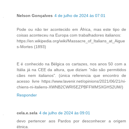
Nelson Gonçalves
4 de julho de 2024 às 07:01
Pode ou não ter acontecido em África, mas este tipo de
coisas aconteceu na Europa com trabalhadores italianos:
https://en.wikipedia.org/wiki/Massacre_of_Italians_at_Aigue
s-Mortes (1893)
E é conhecido na Bélgica os cartazes, nos anos 50 com a
Itália já na CEE da altura, que diziam "não são permitidos
cães nem italianos". (única referencia que encontro de
acesso livre https://www.lavenir.net/opinions/2021/06/21/ni-
chiens-ni-italiens-XWNB2CWRI5EZPBFFMMSXGHS2UM/)
Responder
cela.e.sela
4 de julho de 2024 às 09:01
devo pertencer aos Pardos por desconhecer a origem
étnica.