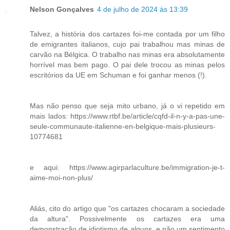
Nelson Gonçalves
4 de julho de 2024 às 13:39
Talvez, a história dos cartazes foi-me contada por um filho
de emigrantes italianos, cujo pai trabalhou mas minas de
carvão na Bélgica. O trabalho nas minas era absolutamente
horrível mas bem pago. O pai dele trocou as minas pelos
escritórios da UE em Schuman e foi ganhar menos (!).
Mas não penso que seja mito urbano, já o vi repetido em
mais lados: https://www.rtbf.be/article/cqfd-il-n-y-a-pas-une-
seule-communaute-italienne-en-belgique-mais-plusieurs-
10774681
e aqui: https://www.agirparlaculture.be/immigration-je-t-
aime-moi-non-plus/
Aliás, cito do artigo que "os cartazes chocaram a sociedade
da altura". Possivelmente os cartazes era uma
demonstração de idiotismo de alguns, e não um sentimento