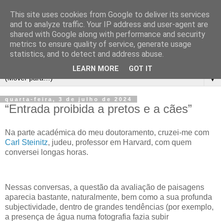
This site uses cookies from Google to deliver its services
and to analyze traffic. Your IP address and user-agent are
shared with Google along with performance and security
metrics to ensure quality of service, generate usage
statistics, and to detect and address abuse.
LEARN MORE
GOT IT
▼
quarta-feira, 3 de julho de 2024
“Entrada proibida a pretos e a cães”
Na parte académica do meu doutoramento, cruzei-me com
Carl Steinitz
, judeu, professor em Harvard, com quem
conversei longas horas.
Nessas conversas, a questão da avaliação de paisagens
aparecia bastante, naturalmente, bem como a sua profunda
subjectividade, dentro de grandes tendências (por exemplo,
a presença de água numa fotografia fazia subir