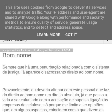
This site uses cookies from Google to deliver its services
and to analyze traffic. Your IP address and user-agent are
shared with Google along with performance and security
metrics to ensure quality of service, generate usage
statistics, and to detect and address abuse.
LEARN MORE
GOT IT
▼
segunda-feira, 1 de julho de 2024
Bom nome
Sempre que há uma perturbação relacionada com o sistema
de justiça, lá aparece o sacrossanto direito ao bom nome.
Provavelmente, eu deveria alinhar com este pessoal que faz
do direito ao bom nome um direito absoluto, já que passo a
vida a ser caluniado com a acusação de suposta ligação às
empresas de celulose, só porque me limito a ter opiniões
que, em alguns aspectos, coincidem com o que dizem as