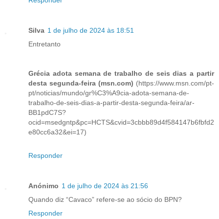
Responder
Silva
1 de julho de 2024 às 18:51
Entretanto
Grécia adota semana de trabalho de seis dias a partir
desta segunda-feira (msn.com)
(https://www.msn.com/pt-
pt/noticias/mundo/gr%C3%A9cia-adota-semana-de-
trabalho-de-seis-dias-a-partir-desta-segunda-feira/ar-
BB1pdC7S?
ocid=msedgntp&pc=HCTS&cvid=3cbbb89d4f584147b6fbfd2
e80cc6a32&ei=17)
Responder
Anónimo
1 de julho de 2024 às 21:56
Quando diz “Cavaco” refere-se ao sócio do BPN?
Responder