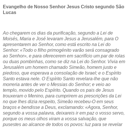
Evangelho de Nosso Senhor Jesus Cristo segundo São
Lucas
Ao chegarem os dias da purificação, segundo a Lei de
Moisés, Maria e José levaram Jesus a Jerusalém, para O
apresentarem ao Senhor, como está escrito na Lei do
Senhor: «Todo o filho primogénito varão será consagrado
ao Senhor», e para oferecerem em sacrifício um par de rolas
ou duas pombinhas, como se diz na Lei do Senhor. Vivia em
Jerusalém um homem chamado Simeão, homem justo e
piedoso, que esperava a consolação de Israel; e o Espírito
Santo estava nele. O Espírito Santo revelara-lhe que não
morreria antes de ver o Messias do Senhor; e veio ao
templo, movido pelo Espírito. Quando os pais de Jesus
trouxeram o Menino, para cumprirem as prescrições da Lei
no que lhes dizia respeito, Simeão recebeu-O em seus
braços e bendisse a Deus, exclamando: «Agora, Senhor,
segundo a vossa palavra, deixareis ir em paz o vosso servo,
porque os meus olhos viram a vossa salvação, que
pusestes ao alcance de todos os povos: luz para se revelar