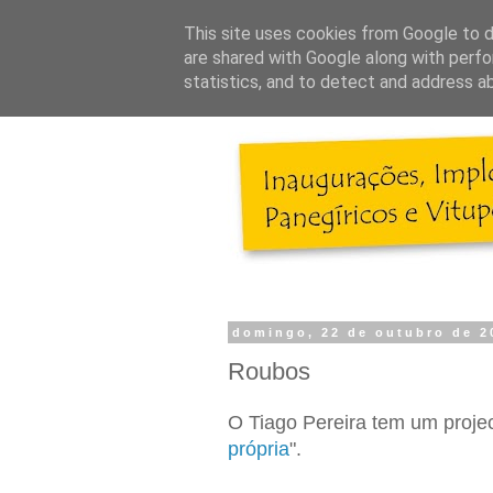
This site uses cookies from Google to de
are shared with Google along with perfo
statistics, and to detect and address a
domingo, 22 de outubro de 2
Roubos
O Tiago Pereira tem um project
própria
".