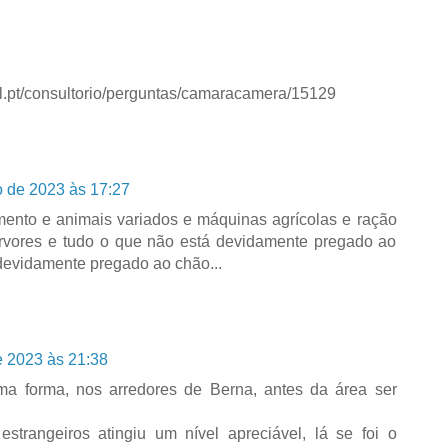
iul.pt/consultorio/perguntas/camaracamera/15129
o de 2023 às 17:27
mento e animais variados e máquinas agrícolas e ração
árvores e tudo o que não está devidamente pregado ao
devidamente pregado ao chão...
e 2023 às 21:38
ma forma, nos arredores de Berna, antes da área ser
trangeiros atingiu um nível apreciável, lá se foi o