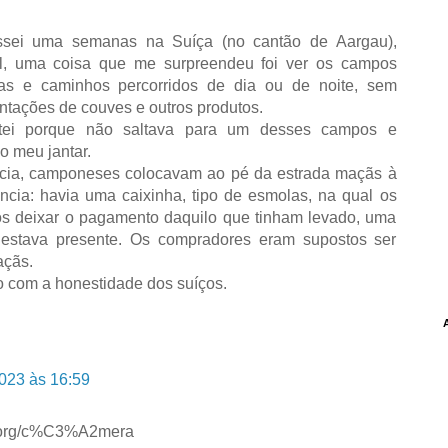
sei uma semanas na Suíça (no cantão de Aargau),
al, uma coisa que me surpreendeu foi ver os campos
das e caminhos percorridos de dia ou de noite, sem
ntações de couves e outros produtos.
tei porque não saltava para um desses campos e
o meu jantar.
cia, camponeses colocavam ao pé da estrada maçãs à
ncia: havia uma caixinha, tipo de esmolas, na qual os
s deixar o pagamento daquilo que tinham levado, uma
estava presente. Os compradores eram supostos ser
açãs.
o com a honestidade dos suíços.
023 às 16:59
am.org/c%C3%A2mera