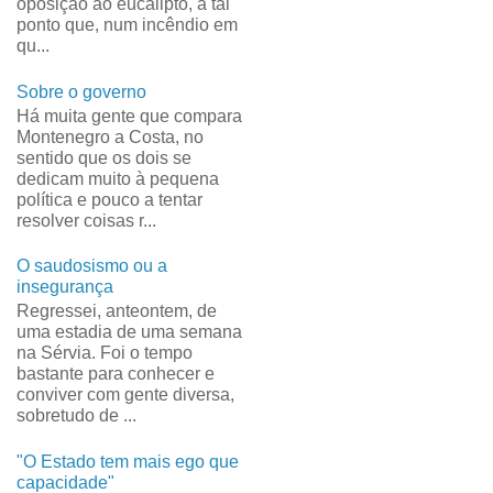
oposição ao eucalipto, a tal
ponto que, num incêndio em
qu...
Sobre o governo
Há muita gente que compara
Montenegro a Costa, no
sentido que os dois se
dedicam muito à pequena
política e pouco a tentar
resolver coisas r...
O saudosismo ou a
insegurança
Regressei, anteontem, de
uma estadia de uma semana
na Sérvia. Foi o tempo
bastante para conhecer e
conviver com gente diversa,
sobretudo de ...
"O Estado tem mais ego que
capacidade"