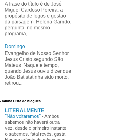
A frase do título é de José
Miguel Cardoso Pereira, a
propósito de fogos e gestão
da paisagem. Helena Garrido,
pergunta, no mesmo
programa, ...
Domingo
Evangelho de Nosso Senhor
Jesus Cristo segundo São
Mateus Naquele tempo,
quando Jesus ouviu dizer que
João Batistatinha sido morto,
retirou...
A minha Lista de blogues
LITERALMENTE
"Não voltaremos"
-
Ambos
sabemos não haverá outra
vez, desde o primeiro instante
o sabemos, fatal revés, gasta
lágrima arfante de adeus sem