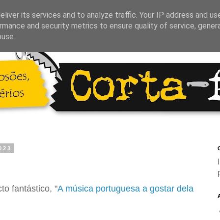
liver its services and to analyze traffic. Your IP address and us
rmance and security metrics to ensure quality of service, gene
buse.
023
C
o fantástico, "
A música portuguesa a gostar dela