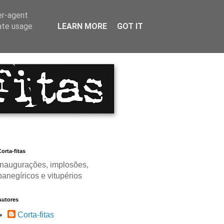
er-agent
rate usage
LEARN MORE
GOT IT
orta-fitas
Inaugurações, implosões,
panegíricos e vitupérios
Autores
Corta-fitas