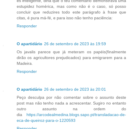
és inteligente, diria que o teu comentário demonstrava uma
estupidez homérica, mas como não é o caso, só posso
concluir que reduzires todo este parágrafo à frase que
citas, é pura má-fé, e para isso não tenho paciência:
Responder
O apartidário
26 de setembro de 2023 às 19:59
Os javalis parece que já meteram os papéis(finalmente
dirão os agricultores prejudicados) para emigrarem para a
Madeira.
Responder
O apartidário
26 de setembro de 2023 às 20:01
Peço desculpa por não comentar sobre o assunto deste
post mas não tenho nada a acrescentar. Sugiro no entanto
outro assunto na ordem do
dia
https://arcodealmedina.blogs.sapo.pt/transladacao-de-
eca-de-queiroz-para-o-1220593
Responder