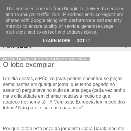
This site uses cookies from Google to deliver its services
and to analyze traffic. Your IP address and user-agent are
shared with Google along with performance and security
metrics to ensure quality of service, generate usage
statistics, and to detect and address abuse.
LEARN MORE
GOT IT
▼
terça-feira, 26 de setembro de 2023
O lobo exemplar
Um dia destes, o Público (mas podem encontrar-se peças
semelhantes em qualquer jornal que tenha pegado no
assunto) perguntava no título de uma peça (cada vez tenho
mais dificuldade em chamar notícias a muito do que
aparece nos jornais): "A Comissão Europeia tem medo dos
lobos? Não parece ser caso para isso".
Por que razão esta peça da jornalista Clara Barata não me