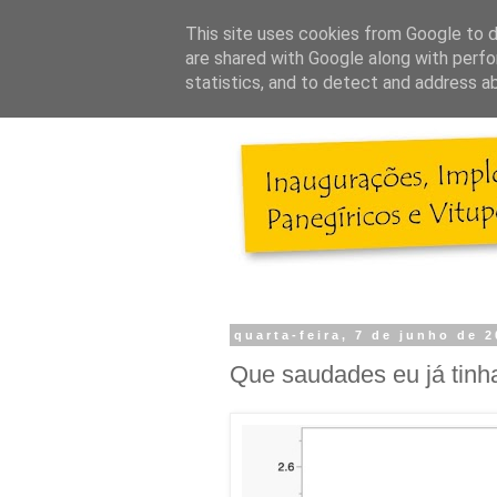
This site uses cookies from Google to de
are shared with Google along with perfo
statistics, and to detect and address a
quarta-feira, 7 de junho de 
Que saudades eu já tinh