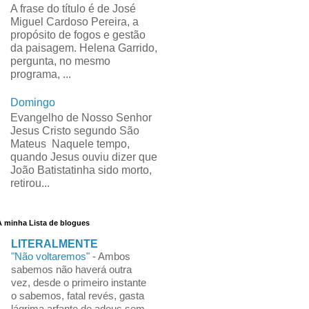
A frase do título é de José
Miguel Cardoso Pereira, a
propósito de fogos e gestão
da paisagem. Helena Garrido,
pergunta, no mesmo
programa, ...
Domingo
Evangelho de Nosso Senhor
Jesus Cristo segundo São
Mateus Naquele tempo,
quando Jesus ouviu dizer que
João Batistatinha sido morto,
retirou...
A minha Lista de blogues
LITERALMENTE
"Não voltaremos"
-
Ambos
sabemos não haverá outra
vez, desde o primeiro instante
o sabemos, fatal revés, gasta
lágrima arfante de adeus sem