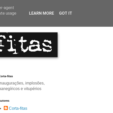
er-agent
rate usage
LEARN MORE
GOT IT
orta-fitas
Inaugurações, implosões,
panegíricos e vitupérios
Autores
Corta-fitas