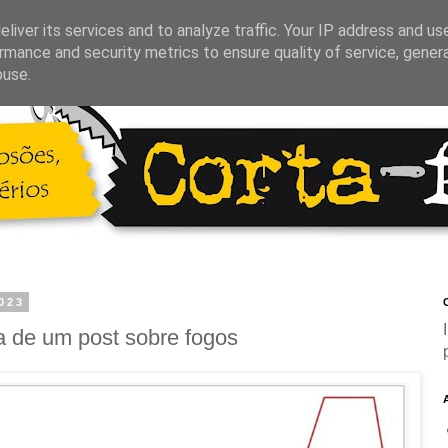
liver its services and to analyze traffic. Your IP address and us
rmance and security metrics to ensure quality of service, gene
buse.
2023
C
a de um post sobre fogos