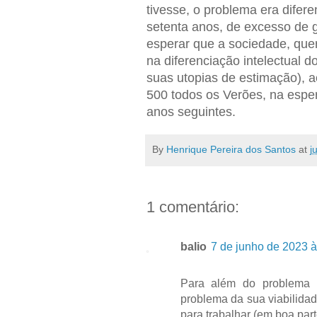
tivesse, o problema era difere
setenta anos, de excesso de g
esperar que a sociedade, quer 
na diferenciação intelectual 
suas utopias de estimação), 
500 todos os Verões, na esper
anos seguintes.
By
Henrique Pereira dos Santos
at
j
1 comentário:
balio
7 de junho de 2023 à
Para além do problema 
problema da sua viabilida
para trabalhar (em boa part