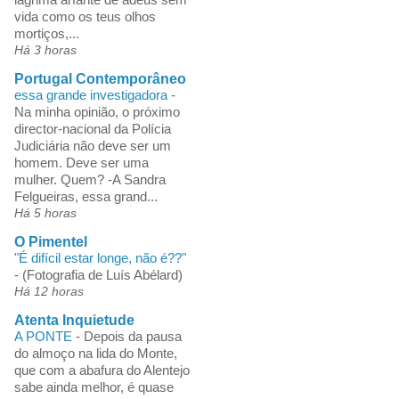
vida como os teus olhos
mortiços,...
Há 3 horas
Portugal Contemporâneo
essa grande investigadora
-
Na minha opinião, o próximo
director-nacional da Polícia
Judiciária não deve ser um
homem. Deve ser uma
mulher. Quem? -A Sandra
Felgueiras, essa grand...
Há 5 horas
O Pimentel
"É difícil estar longe, não é??"
-
(Fotografia de Luís Abélard)
Há 12 horas
Atenta Inquietude
A PONTE
-
Depois da pausa
do almoço na lida do Monte,
que com a abafura do Alentejo
sabe ainda melhor, é quase