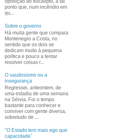
oposição ao eucalipto, a tal
ponto que, num incêndio em
qu...
Sobre o governo
Há muita gente que compara
Montenegro a Costa, no
sentido que os dois se
dedicam muito à pequena
política e pouco a tentar
resolver coisas r...
O saudosismo ou a
insegurança
Regressei, anteontem, de
uma estadia de uma semana
na Sérvia. Foi o tempo
bastante para conhecer e
conviver com gente diversa,
sobretudo de ...
"O Estado tem mais ego que
capacidade"