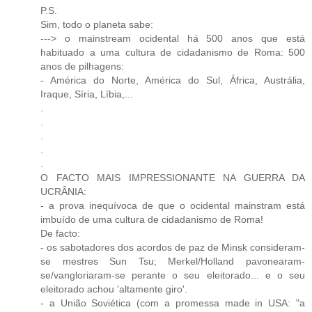
P.S.
Sim, todo o planeta sabe:
---> o mainstream ocidental há 500 anos que está
habituado a uma cultura de cidadanismo de Roma: 500
anos de pilhagens:
- América do Norte, América do Sul, África, Austrália,
Iraque, Síria, Líbia,...
.
.
.
.
.
O FACTO MAIS IMPRESSIONANTE NA GUERRA DA
UCRÂNIA:
- a prova inequívoca de que o ocidental mainstram está
imbuído de uma cultura de cidadanismo de Roma!
De facto:
- os sabotadores dos acordos de paz de Minsk consideram-
se mestres Sun Tsu; Merkel/Holland pavonearam-
se/vangloriaram-se perante o seu eleitorado... e o seu
eleitorado achou 'altamente giro'.
- a União Soviética (com a promessa made in USA: "a