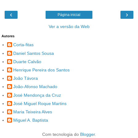
‹
›
Página inicial
Ver a versão da Web
Autores
Corta-fitas
Daniel Santos Sousa
Duarte Calvão
Henrique Pereira dos Santos
João Távora
João-Afonso Machado
José Mendonça da Cruz
José Miguel Roque Martins
Maria Teixeira Alves
Miguel A. Baptista
Com tecnologia do
Blogger
.