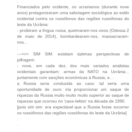
.
Financiados pelo ocidente, os ucranianos (durante nove
anos) protagonizaram uma sabotagem sociológica ao estilo
ocidental contra os russófonos das regiões russófonas do
leste da Ucrânia:
- proibiram a língua russa, queimaram-nos vivos (Odessa 2
de maio de 2014), bombardearam-nos, massacraram-
nos...
.
--->>> SIM SIM: existiam óptimas perspectivas de
pilhagem:
- nove, em cada dez, dos mais variados analistas
ocidentais garantiam: armas da NATO na Ucrânia...
juntamente com sanções económicas à Russia, e...
a Russia seria conduzida ao caos: tal seria uma
oportunidade de ouro: iria proporcionar um saque de
riquezas da Russia muito muito muito superior ao saque de
riquezas que ocorreu no 'caos-Ieltsin' na década de 1990.
[pois sim sim: era expectável que a Russia fosse socorrer
os russófonos das regiões russófonas do leste da Ucrânia]
.
.
.