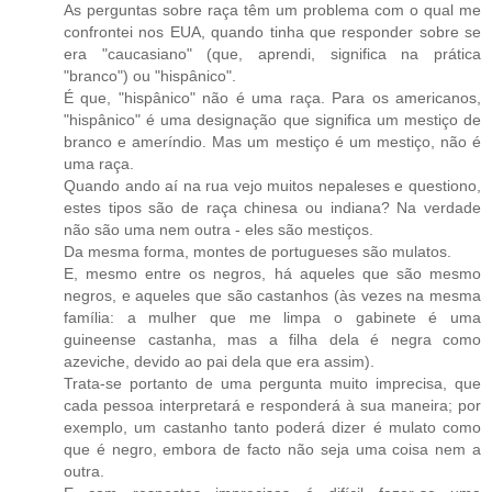
As perguntas sobre raça têm um problema com o qual me
confrontei nos EUA, quando tinha que responder sobre se
era "caucasiano" (que, aprendi, significa na prática
"branco") ou "hispânico".
É que, "hispânico" não é uma raça. Para os americanos,
"hispânico" é uma designação que significa um mestiço de
branco e ameríndio. Mas um mestiço é um mestiço, não é
uma raça.
Quando ando aí na rua vejo muitos nepaleses e questiono,
estes tipos são de raça chinesa ou indiana? Na verdade
não são uma nem outra - eles são mestiços.
Da mesma forma, montes de portugueses são mulatos.
E, mesmo entre os negros, há aqueles que são mesmo
negros, e aqueles que são castanhos (às vezes na mesma
família: a mulher que me limpa o gabinete é uma
guineense castanha, mas a filha dela é negra como
azeviche, devido ao pai dela que era assim).
Trata-se portanto de uma pergunta muito imprecisa, que
cada pessoa interpretará e responderá à sua maneira; por
exemplo, um castanho tanto poderá dizer é mulato como
que é negro, embora de facto não seja uma coisa nem a
outra.