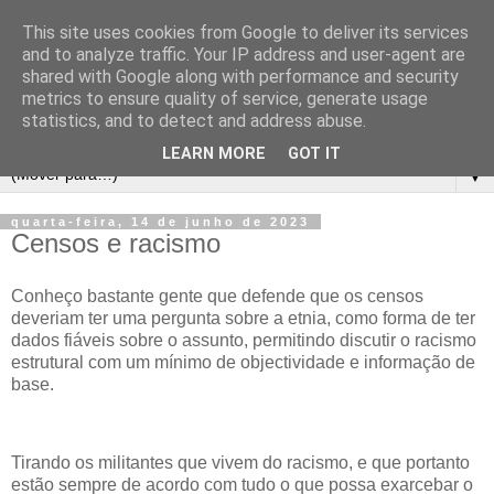
This site uses cookies from Google to deliver its services
and to analyze traffic. Your IP address and user-agent are
shared with Google along with performance and security
metrics to ensure quality of service, generate usage
statistics, and to detect and address abuse.
LEARN MORE
GOT IT
▼
quarta-feira, 14 de junho de 2023
Censos e racismo
Conheço bastante gente que defende que os censos
deveriam ter uma pergunta sobre a etnia, como forma de ter
dados fiáveis sobre o assunto, permitindo discutir o racismo
estrutural com um mínimo de objectividade e informação de
base.
Tirando os militantes que vivem do racismo, e que portanto
estão sempre de acordo com tudo o que possa exarcebar o