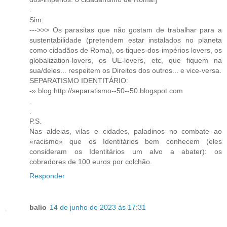
.
Sim:
--->>> Os parasitas que não gostam de trabalhar para a
sustentabilidade (pretendem estar instalados no planeta
como cidadãos de Roma), os tiques-dos-impérios lovers, os
globalization-lovers, os UE-lovers, etc, que fiquem na
sua/deles... respeitem os Direitos dos outros... e vice-versa.
SEPARATISMO IDENTITÁRIO:
-» blog http://separatismo--50--50.blogspot.com
.
.
P.S.
Nas aldeias, vilas e cidades, paladinos no combate ao
«racismo» que os Identitários bem conhecem (eles
consideram os Identitários um alvo a abater): os
cobradores de 100 euros por colchão.
Responder
balio
14 de junho de 2023 às 17:31