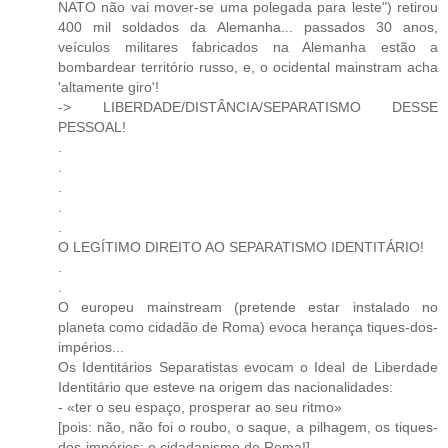
NATO não vai mover-se uma polegada para leste") retirou
400 mil soldados da Alemanha... passados 30 anos,
veículos militares fabricados na Alemanha estão a
bombardear território russo, e, o ocidental mainstram acha
'altamente giro'!
-> LIBERDADE/DISTÂNCIA/SEPARATISMO DESSE
PESSOAL!
.
.
.
.
.
O LEGÍTIMO DIREITO AO SEPARATISMO IDENTITÁRIO!
.
.
O europeu mainstream (pretende estar instalado no
planeta como cidadão de Roma) evoca herança tiques-dos-
impérios...
Os Identitários Separatistas evocam o Ideal de Liberdade
Identitário que esteve na origem das nacionalidades:
- «ter o seu espaço, prosperar ao seu ritmo»
[pois: não, não foi o roubo, o saque, a pilhagem, os tiques-
dos-impérios: o cidadanismo de Roma!]