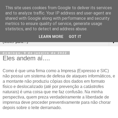
This site uses cookies from Google to deliver its services
and to analyze traffic. Your IP address and user-agent are
shared with Google along with performance and security
metrics to ensure quality of service, generate usage
statistics, and to detect and address abuse.
LEARN MORE
GOT IT
▼
domingo, 9 de janeiro de 2022
Eles andem aí....
Como é que uma firma como a Impresa (Expresso e SIC)
não possui um sistema de defesa de ataques informáticos, e
a montante não produziu cópias dos dados em formato
físico e deslocalizado (até por prevenção a catástrofes
naturais) é uma coisa que me faz confusão. Na minha
perspectiva, quem preza verdadeiramente a liberdade de
imprensa deve proceder preventivamente para não chorar
depois sobre o leite derramado.