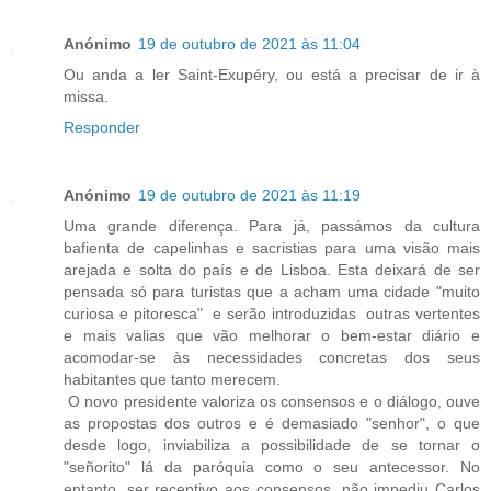
Anónimo
19 de outubro de 2021 às 11:04
Ou anda a ler Saint-Exupéry, ou está a precisar de ir à
missa.
Responder
Anónimo
19 de outubro de 2021 às 11:19
Uma grande diferença. Para já, passámos da cultura
bafienta de capelinhas e sacristias para uma visão mais
arejada e solta do país e de Lisboa. Esta deixará de ser
pensada só para turistas que a acham uma cidade "muito
curiosa e pitoresca" e serão introduzidas outras vertentes
e mais valias que vão melhorar o bem-estar diário e
acomodar-se às necessidades concretas dos seus
habitantes que tanto merecem.
O novo presidente valoriza os consensos e o diálogo, ouve
as propostas dos outros e é demasiado "senhor", o que
desde logo, inviabiliza a possibilidade de se tornar o
"señorito" lá da paróquia como o seu antecessor. No
entanto, ser receptivo aos consensos, não impediu Carlos