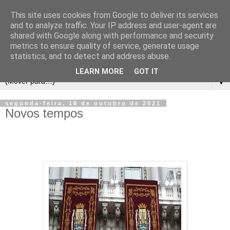
This site uses cookies from Google to deliver its services
and to analyze traffic. Your IP address and user-agent are
shared with Google along with performance and security
metrics to ensure quality of service, generate usage
statistics, and to detect and address abuse.
LEARN MORE
GOT IT
▼
segunda-feira, 18 de outubro de 2021
Novos tempos