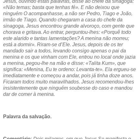
Jesus, ouvindo estas palavras, disse ao chefe da sinagoga:
«Não temas; basta que tenhas fé». E não deixou que
ninguém O acompanhasse, a não ser Pedro, Tiago e João,
irmão de Tiago. Quando chegaram a casa do chefe da
sinagoga, Jesus encontrou grande alvoroço, com gente que
chorava e gritava. Ao entrar, perguntou-lhes: «Porquê todo
este alarido e tantas lamentações? A menina não morreu;
está a dormir». Riram-se d’Ele. Jesus, depois de os ter
mandado sair a todos, levando consigo apenas o pai da
menina e os que vinham com Ele, entrou no local onde jazia
a menina, pegou-lhe na mão e disse: «Talita Kum», que
significa: «Menina, Eu te ordeno: Levanta-te». Ela ergueu-se
imediatamente e começou a andar, pois já tinha doze anos.
Ficaram todos muito maravilhados. Jesus recomendou-lhes
insistentemente que ninguém soubesse do caso e mandou
dar de comer à menina.
Palavra da salvação.
Comentário
:
Dois milagres, em que Jesus Se manifesta o