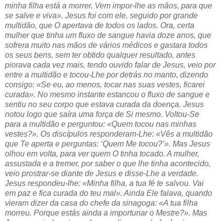
minha filha está a morrer. Vem impor-lhe as mãos, para que
se salve e viva». Jesus foi com ele, seguido por grande
multidão, que O apertava de todos os lados. Ora, certa
mulher que tinha um fluxo de sangue havia doze anos, que
sofrera muito nas mãos de vários médicos e gastara todos
os seus bens, sem ter obtido qualquer resultado, antes
piorava cada vez mais, tendo ouvido falar de Jesus, veio por
entre a multidão e tocou-Lhe por detrás no manto, dizendo
consigo: «Se eu, ao menos, tocar nas suas vestes, ficarei
curada». No mesmo instante estancou o fluxo de sangue e
sentiu no seu corpo que estava curada da doença. Jesus
notou logo que saíra uma força de Si mesmo. Voltou-Se
para a multidão e perguntou: «Quem tocou nas minhas
vestes?». Os discípulos responderam-Lhe: «Vês a multidão
que Te aperta e perguntas: ‘Quem Me tocou?’». Mas Jesus
olhou em volta, para ver quem O tinha tocado. A mulher,
assustada e a tremer, por saber o que lhe tinha acontecido,
veio prostrar-se diante de Jesus e disse-Lhe a verdade.
Jesus respondeu-lhe: «Minha filha, a tua fé te salvou. Vai
em paz e fica curada do teu mal». Ainda Ele falava, quando
vieram dizer da casa do chefe da sinagoga: «A tua filha
morreu. Porque estás ainda a importunar o Mestre?». Mas