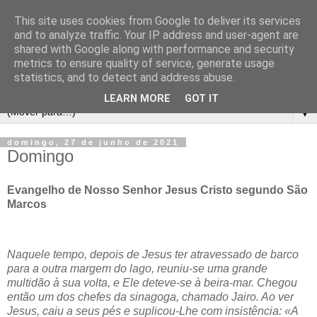
This site uses cookies from Google to deliver its services
and to analyze traffic. Your IP address and user-agent are
shared with Google along with performance and security
metrics to ensure quality of service, generate usage
statistics, and to detect and address abuse.
LEARN MORE
GOT IT
▼
domingo, 27 de junho de 2021
Domingo
Evangelho de Nosso Senhor Jesus Cristo segundo São
Marcos
Naquele tempo, depois de Jesus ter atravessado de barco
para a outra margem do lago, reuniu-se uma grande
multidão à sua volta, e Ele deteve-se à beira-mar. Chegou
então um dos chefes da sinagoga, chamado Jairo. Ao ver
Jesus, caiu a seus pés e suplicou-Lhe com insistência: «A