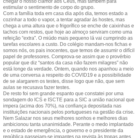
chegar o nosso clamor aos Céus, mas também para
estimular o sentimento de corpo do grupo.
Com a família toda em casa dia após dia, temos estado a
cozinhar a todo o vapor, a tentar agradar às hostes, mas
chega a uma altura que o frigorífico se enche de caixinhas e
tachos com restos, que hoje ao almoço serviram como uma
refeição “extra”. O miúdo mais pequeno lá vai cumprindo as
tarefas escolares a custo. Do colégio mandam-nos fichas e
somos nós, os pais inocentes, que temos de assumir o difícil
papel de professores. Comprova-se assim que o provérbio
popular que diz “santos da casa não fazem milagres” não
está longe da verdade. Ontem, quando nos apanhou a meio
de uma conversa a respeito do COVID19 e a possibilidade
de se alargarem os testes, disse logo que não, que sem
aulas se recusava fazer testes.
De resto foi sem grande espanto que constatei por uma
sondagem do ICS e ISCTE para a SIC a união nacional que
impera (acima dos 70%), na confiança depositada nas
instituições nacionais pelos portugueses na gestão da crise.
Nem Salazar nos seus melhores sonhos e melhores dias
ambicionou tanta unanimidade. Perante o medo implantado
e o estado de emergência, o governo e o presidente da
república passeiam-se impantes na revista às tropas antes