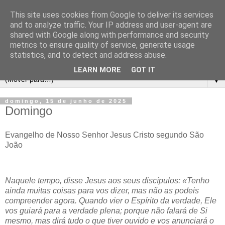
This site uses cookies from Google to deliver its services
and to analyze traffic. Your IP address and user-agent are
shared with Google along with performance and security
metrics to ensure quality of service, generate usage
statistics, and to detect and address abuse.
LEARN MORE
GOT IT
▼
domingo, 15 de junho de 2025
Domingo
Evangelho de Nosso Senhor Jesus Cristo segundo São
João
Naquele tempo, disse Jesus aos seus discípulos: «Tenho
ainda muitas coisas para vos dizer, mas não as podeis
compreender agora. Quando vier o Espírito da verdade, Ele
vos guiará para a verdade plena; porque não falará de Si
mesmo, mas dirá tudo o que tiver ouvido e vos anunciará o