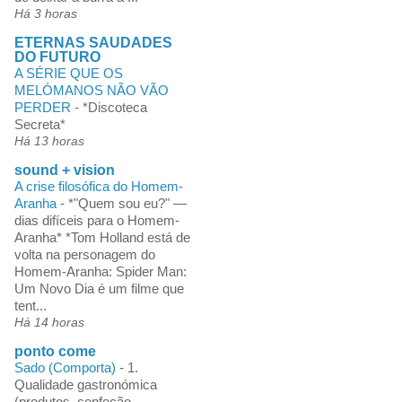
Há 3 horas
ETERNAS SAUDADES
DO FUTURO
A SÉRIE QUE OS
MELÓMANOS NÃO VÃO
PERDER
-
*Discoteca
Secreta*
Há 13 horas
sound + vision
A crise filosófica do Homem-
Aranha
-
*"Quem sou eu?" —
dias difíceis para o Homem-
Aranha* *Tom Holland está de
volta na personagem do
Homem-Aranha: Spider Man:
Um Novo Dia é um filme que
tent...
Há 14 horas
ponto come
Sado (Comporta)
-
1.
Qualidade gastronómica
(produtos, confeção,