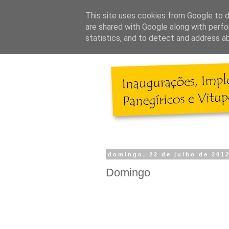
This site uses cookies from Google to de
are shared with Google along with perfo
statistics, and to detect and address a
domingo, 22 de julho de 201
Domingo