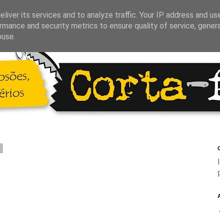
liver its services and to analyze traffic. Your IP address and us
rmance and security metrics to ensure quality of service, gene
buse.
2
C