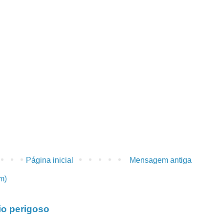
Página inicial
Mensagem antiga
m)
io perigoso