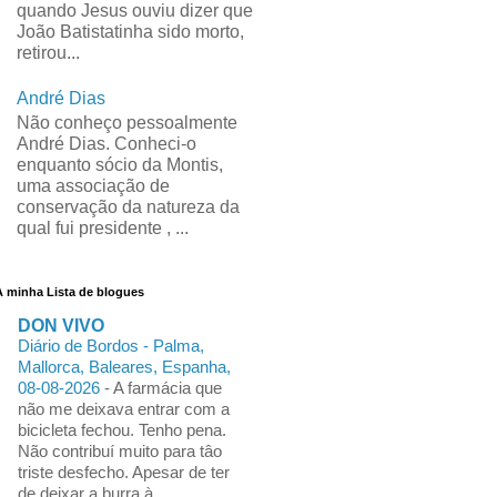
quando Jesus ouviu dizer que
João Batistatinha sido morto,
retirou...
André Dias
Não conheço pessoalmente
André Dias. Conheci-o
enquanto sócio da Montis,
uma associação de
conservação da natureza da
qual fui presidente , ...
A minha Lista de blogues
DON VIVO
Diário de Bordos - Palma,
Mallorca, Baleares, Espanha,
08-08-2026
-
A farmácia que
não me deixava entrar com a
bicicleta fechou. Tenho pena.
Não contribuí muito para tâo
triste desfecho. Apesar de ter
de deixar a burra à ...