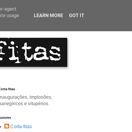
er-agent
rate usage
LEARN MORE
GOT IT
orta-fitas
Inaugurações, implosões,
panegíricos e vitupérios
Autores
Corta-fitas