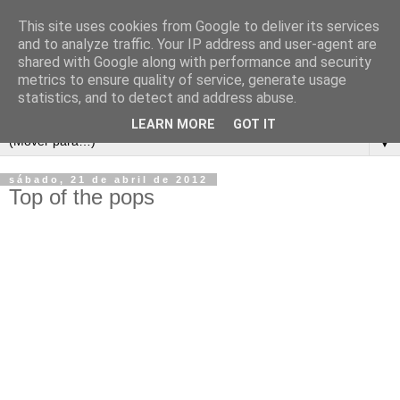
This site uses cookies from Google to deliver its services
and to analyze traffic. Your IP address and user-agent are
shared with Google along with performance and security
metrics to ensure quality of service, generate usage
statistics, and to detect and address abuse.
LEARN MORE
GOT IT
▼
sábado, 21 de abril de 2012
Top of the pops