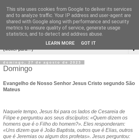
This site uses cookies from Google to deliver its services
and to analyze traffic. Your IP address and user-agent are
shared with Google along with performance and security
metrics to ensure quality of service, generate usage
statistics, and to detect and address abuse.
LEARN MORE
GOT IT
▼
domingo, 27 de agosto de 2023
Domingo
Evangelho de Nosso Senhor Jesus Cristo segundo São
Mateus
Naquele tempo, Jesus foi para os lados de Cesareia de
Filipe e perguntou aos seus discípulos: «Quem dizem os
homens que é o Filho do homem?». Eles responderam:
«Uns dizem que é João Baptista, outros que é Elias, outros
que é Jeremias ou algum dos profetas». Jesus perguntou: