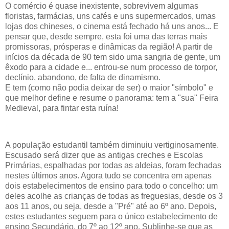
O comércio é quase inexistente, sobrevivem algumas
floristas, farmácias, uns cafés e uns supermercados, umas
lojas dos chineses, o cinema está fechado há uns anos... E
pensar que, desde sempre, esta foi uma das terras mais
promissoras, prósperas e dinâmicas da região! A partir de
inícios da década de 90 tem sido uma sangria de gente, um
êxodo para a cidade e... entrou-se num processo de torpor,
declínio, abandono, de falta de dinamismo.
E tem (como não podia deixar de ser) o maior "símbolo" e
que melhor define e resume o panorama: tem a "sua" Feira
Medieval, para fintar esta ruína!
A população estudantil também diminuiu vertiginosamente.
Escusado será dizer que as antigas creches e Escolas
Primárias, espalhadas por todas as aldeias, foram fechadas
nestes últimos anos. Agora tudo se concentra em apenas
dois estabelecimentos de ensino para todo o concelho: um
deles acolhe as crianças de todas as freguesias, desde os 3
aos 11 anos, ou seja, desde a "Pré" até ao 6º ano. Depois,
estes estudantes seguem para o único estabelecimento de
ensino Secundário, do 7º ao 12º ano. Sublinhe-se que as