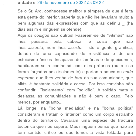
uidade e
28 de novembro de 2022 às 09:22
Se o Sr. Arq. conhecesse melhor a têmpera de que é feita
esta gente do interior, saberia que não lhe levariam muito a
bem algumas das expressões com que as definiu _ (há
dias assim e ninguém se ofende).
Aqui os
códigos
são outros! Fazerem-se de "vítimas" não
lhes passaria pela cabeça, é coisa que não
lhes
assenta,
nem lhes
assiste.
Isto é gente granítica,
dotada de uma capacidade de resistência e de um
estoicismo únicos. Incapazes de lamúrias e de queixumes,
habituaram-se a contar só com eles próprios (ou a isso
foram forçados pelo isolamento) e portanto pouco ou
nada
esperam
que lhes venha de
fora
da sua comunidade, que
aliás, é bastante solidária e coesa. Por isso convinha não
confundir "isolamento" com "solidão". A solidão mata e
deslassa as comunidades e não é bem o caso. Pelo
menos, por enquanto...
Lá longe, na "bolha mediática" e na "bolha política"
consideram e tratam o "interior" como um corpo estranho
dentro do território. Cavaram uma espécie de fractura
tectónica que nos separa. Mas ninguém pense que não se
tem sentido crítico ou que temos a vista toldada para