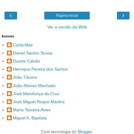
‹
›
Página inicial
Ver a versão da Web
Autores
Corta-fitas
Daniel Santos Sousa
Duarte Calvão
Henrique Pereira dos Santos
João Távora
João-Afonso Machado
José Mendonça da Cruz
José Miguel Roque Martins
Maria Teixeira Alves
Miguel A. Baptista
Com tecnologia do
Blogger
.