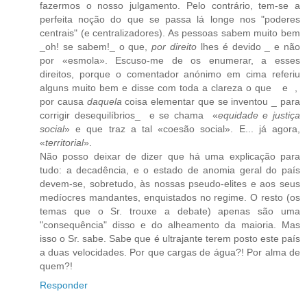
fazermos o nosso julgamento. Pelo contrário, tem-se a
perfeita noção do que se passa lá longe nos "poderes
centrais" (e centralizadores). As pessoas sabem muito bem
_oh! se sabem!_ o que,
por direito
lhes é devido _ e não
por «esmola». Escuso-me de os enumerar, a esses
direitos, porque o comentador anónimo em cima referiu
alguns muito bem e disse com toda a clareza o que e ,
por causa
daquela
coisa elementar que se inventou _ para
corrigir desequilíbrios_ e se chama «
equidade e justiça
social
» e que traz a tal «coesão social». E... já agora,
«
territorial
».
Não posso deixar de dizer que há uma explicação para
tudo: a decadência, e o estado de anomia geral do país
devem-se, sobretudo, às nossas pseudo-elites e aos seus
medíocres mandantes, enquistados no regime. O resto (os
temas que o Sr. trouxe a debate) apenas são uma
"consequência" disso e do alheamento da maioria. Mas
isso o Sr. sabe. Sabe que é ultrajante terem posto este país
a duas velocidades. Por que cargas de água?! Por alma de
quem?!
Responder