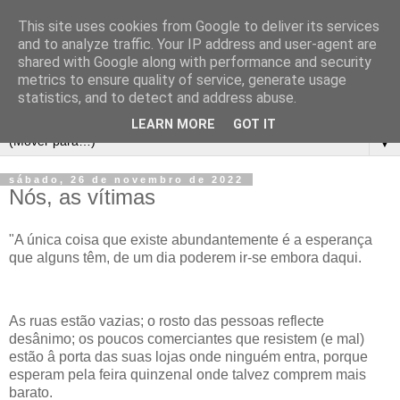
This site uses cookies from Google to deliver its services
and to analyze traffic. Your IP address and user-agent are
shared with Google along with performance and security
metrics to ensure quality of service, generate usage
statistics, and to detect and address abuse.
LEARN MORE
GOT IT
▼
sábado, 26 de novembro de 2022
Nós, as vítimas
"A única coisa que existe abundantemente é a esperança
que alguns têm, de um dia poderem ir-se embora daqui.
As ruas estão vazias; o rosto das pessoas reflecte
desânimo; os poucos comerciantes que resistem (e mal)
estão â porta das suas lojas onde ninguém entra, porque
esperam pela feira quinzenal onde talvez comprem mais
barato.