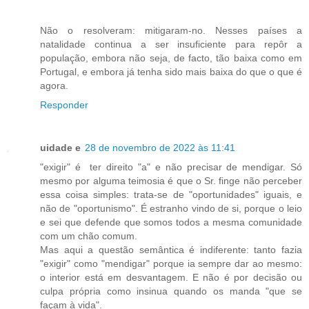
Não o resolveram: mitigaram-no. Nesses países a
natalidade continua a ser insuficiente para repôr a
população, embora não seja, de facto, tão baixa como em
Portugal, e embora já tenha sido mais baixa do que o que é
agora.
Responder
uidade e
28 de novembro de 2022 às 11:41
"exigir" é ter direito "a" e não precisar de mendigar. Só
mesmo por alguma teimosia é que o Sr. finge não perceber
essa coisa simples: trata-se de "oportunidades" iguais, e
não de "oportunismo". É estranho vindo de si, porque o leio
e sei que defende que somos todos a mesma comunidade
com um chão comum.
Mas aqui a questão semântica é indiferente: tanto fazia
"exigir" como "mendigar" porque ia sempre dar ao mesmo:
o interior está em desvantagem. E não é por decisão ou
culpa própria como insinua quando os manda "que se
façam à vida".