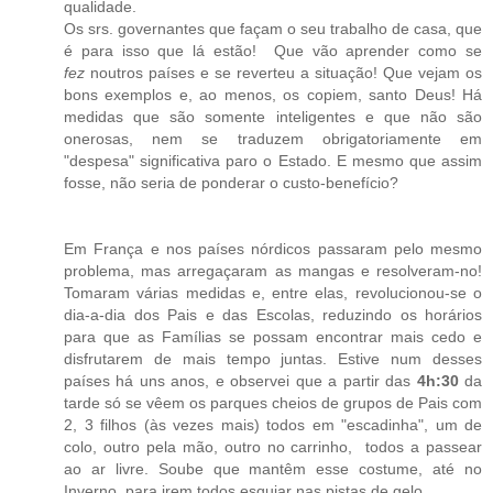
qualidade.
Os srs. governantes que façam o seu trabalho de casa, que
é para isso que lá estão! Que vão aprender como se
fez
noutros países e se reverteu a situação! Que vejam os
bons exemplos e, ao menos, os copiem, santo Deus! Há
medidas que são somente inteligentes e que não são
onerosas, nem se traduzem obrigatoriamente em
"despesa" significativa paro o Estado. E mesmo que assim
fosse, não seria de ponderar o custo-benefício?
Em França e nos países nórdicos passaram pelo mesmo
problema, mas arregaçaram as mangas e resolveram-no!
Tomaram várias medidas e, entre elas, revolucionou-se o
dia-a-dia dos Pais e das Escolas, reduzindo os horários
para que as Famílias se possam encontrar mais cedo e
disfrutarem de mais tempo juntas. Estive num desses
países há uns anos, e observei que a partir das
4h:30
da
tarde só se vêem os parques cheios de grupos de Pais com
2, 3 filhos (às vezes mais) todos em "escadinha", um de
colo, outro pela mão, outro no carrinho, todos a passear
ao ar livre. Soube que mantêm esse costume, até no
Inverno, para irem todos esquiar nas pistas de gelo.