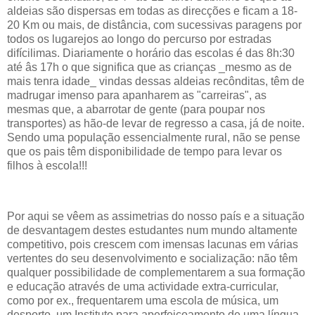
aldeias são dispersas em todas as direcções e ficam a 18-
20 Km ou mais, de distância, com sucessivas paragens por
todos os lugarejos ao longo do percurso por estradas
difícilimas. Diariamente o horário das escolas é das 8h:30
até âs 17h o que significa que as crianças _mesmo as de
mais tenra idade_ vindas dessas aldeias recônditas, têm de
madrugar imenso para apanharem as "carreiras", as
mesmas que, a abarrotar de gente (para poupar nos
transportes) as hão-de levar de regresso a casa, já de noite.
Sendo uma população essencialmente rural, não se pense
que os pais têm disponibilidade de tempo para levar os
filhos à escola!!!
Por aqui se vêem as assimetrias do nosso país e a situação
de desvantagem destes estudantes num mundo altamente
competitivo, pois crescem com imensas lacunas em várias
vertentes do seu desenvolvimento e socialização: não têm
qualquer possibilidade de complementarem a sua formação
e educação através de uma actividade extra-curricular,
como por ex., frequentarem uma escola de música, um
desporto, um Instituto para aperfeiçoamento de uma língua