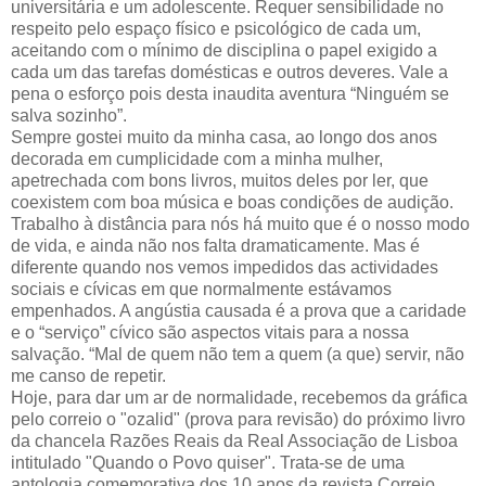
universitária e um adolescente. Requer sensibilidade no
respeito pelo espaço físico e psicológico de cada um,
aceitando com o mínimo de disciplina o papel exigido a
cada um das tarefas domésticas e outros deveres. Vale a
pena o esforço pois desta inaudita aventura “Ninguém se
salva sozinho”.
Sempre gostei muito da minha casa, ao longo dos anos
decorada em cumplicidade com a minha mulher,
apetrechada com bons livros, muitos deles por ler, que
coexistem com boa música e boas condições de audição.
Trabalho à distância para nós há muito que é o nosso modo
de vida, e ainda não nos falta dramaticamente. Mas é
diferente quando nos vemos impedidos das actividades
sociais e cívicas em que normalmente estávamos
empenhados. A angústia causada é a prova que a caridade
e o “serviço” cívico são aspectos vitais para a nossa
salvação. “Mal de quem não tem a quem (a que) servir, não
me canso de repetir.
Hoje, para dar um ar de normalidade, recebemos da gráfica
pelo correio o "ozalid" (prova para revisão) do próximo livro
da chancela Razões Reais da Real Associação de Lisboa
intitulado "Quando o Povo quiser". Trata-se de uma
antologia comemorativa dos 10 anos da revista Correio